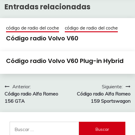
Entradas relacionadas
código de radio del coche
código de radio del coche
Código radio Volvo V60
26
adminRadio
Código radio Volvo V60 Plug-in Hybrid
marzo
2021
26
adminRadio
marzo
Navegación
Anterior:
Siguiente:
2021
Código radio Alfa Romeo
Código radio Alfa Romeo
de
156 GTA
159 Sportswagon
entradas
Buscar: