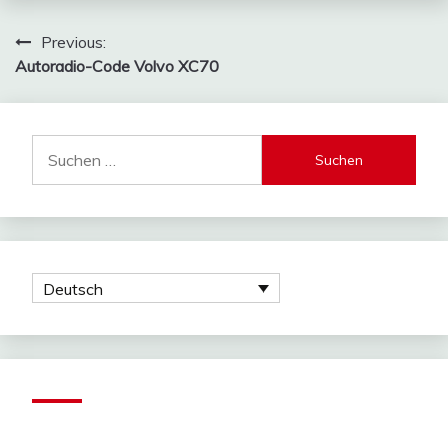
25
adminRadio
März
Beitragsnavigation
Previous:
2021
Autoradio-Code Volvo XC70
Suchen
nach:
Deutsch