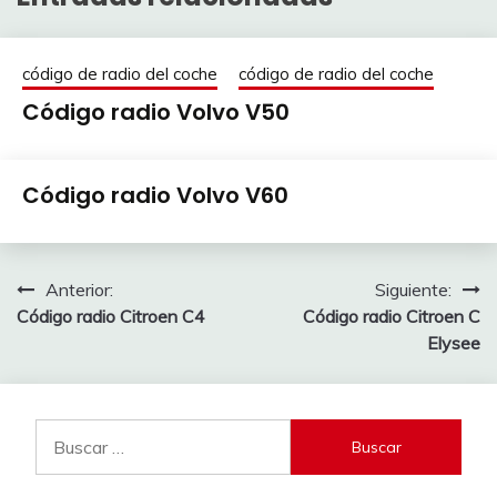
código de radio del coche
código de radio del coche
Código radio Volvo V50
26
adminRadio
Código radio Volvo V60
marzo
2021
26
adminRadio
marzo
Navegación
Anterior:
Siguiente:
2021
Código radio Citroen C4
Código radio Citroen C
de
Elysee
entradas
Buscar: